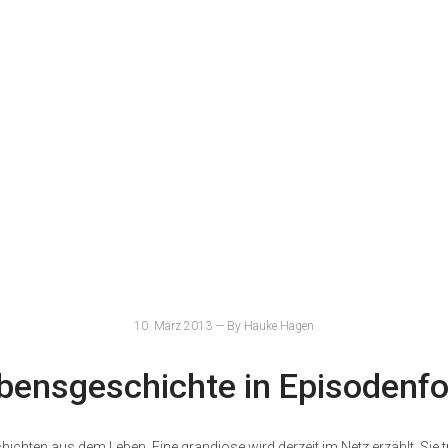
10. März 2013 — By Hauke Hagen
bensgeschichte in Episodenf
ichten aus dem Leben. Eine grandiose wird derzeit im Netz erzählt. Sie tr