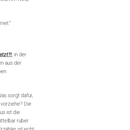
net.“
etzt?!
, in der
en aus der
ben
as sorgt dafür,
 vorziehe? Die
us ist die
ttelbar rüber
zähler ist echt.