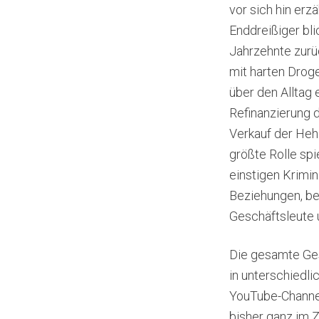
vor sich hin erzä
Enddreißiger bli
Jahrzehnte zurüc
mit harten Drog
über den Alltag 
Refinanzierung 
Verkauf der Heh
größte Rolle sp
einstigen Krimin
Beziehungen, be
Geschäftsleute u
Die gesamte Gesc
in unterschiedli
YouTube-Channel
bisher ganz im 