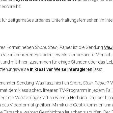
beschreibt:
t für zeitgemäßes urbanes Unterhaltungsfernsehen im Inter
eres Format neben
Shore, Stein, Papier
ist die Sendung
VieJ
a Vie in mehreren Episoden jeweils vier bekannte Mensch
t und mit ihnen zusammen für einige Stunden über das Le
beziehungsweise
in kreativer Weise interagieren
lässt.
enannter Sendung. Was fasziniert an
Shore, Stein, Papier
? W
rmat dem klassischen, linearen TV-Programm in jedem Fall
regt die Vorstellungskraft an wie ein Hörbuch. Darüber hina
h das Videoformat greifbar. Mimik und Gestik kommen unmi
e Tatsache, wahren Geschichten lauschen zu dürfen. Der Er