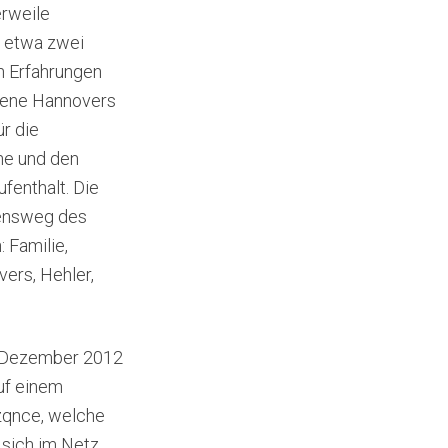
erweile
l etwa zwei
en Erfahrungen
szene Hannovers
ür die
he und den
fenthalt. Die
bensweg des
 Familie,
ers, Hehler,
it Dezember 2012
auf einem
zqnce, welche
 sich im Netz