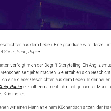
eschichten aus dem Leben. Eine grandiose wird derzeit im
tel
Shore, Stein, Papier
.
aten verfolgt mich der Begriff Storytelling. Ein Anglizismus
 Menschen seit jeher machen: Sie erzählen sich Geschicht
e ich eine dieser Geschichten aus dem Leben. In der neuen
tein, Papier
erzählt ein namentlich nicht genannter Mann r
s Krimineller.
ehen wir einen Mann an einem Küchentisch sitzen, der ins