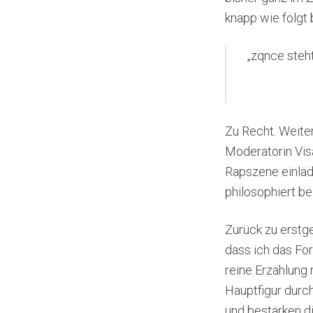
knapp wie folgt 
„zqnce steh
Zu Recht. Weit
Moderatorin Vis
Rapszene einläd
philosophiert 
Zurück zu erstg
dass ich das Fo
reine Erzählung 
Hauptfigur durc
und bestärken di