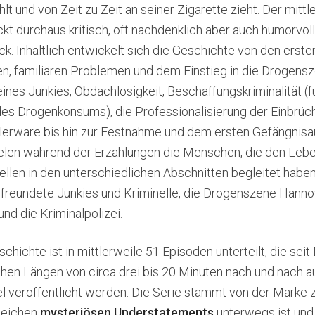
hlt und von Zeit zu Zeit an seiner Zigarette zieht. Der mittl
ckt durchaus kritisch, oft nachdenklich aber auch humorvol
k. Inhaltlich entwickelt sich die Geschichte von den erst
en, familiären Problemen und dem Einstieg in die Drogen
eines Junkies, Obdachlosigkeit, Beschaffungskriminalität (f
des Drogenkonsums), die Professionalisierung der Einbrüc
lerware bis hin zur Festnahme und dem ersten Gefängnisau
ielen während der Erzählungen die Menschen, die den Le
ellen in den unterschiedlichen Abschnitten begleitet haben:
freundete Junkies und Kriminelle, die Drogenszene Hannov
nd die Kriminalpolizei.
hichte ist in mittlerweile 51 Episoden unterteilt, die se
chen Längen von circa drei bis 20 Minuten nach und nach 
 veröffentlicht werden. Die Serie stammt von der Marke 
Zeichen
mysteriösen Understatements
unterwegs ist und