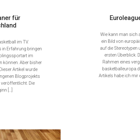
aner für
Euroleague
chland
Wie kann man sich 
ein Bild von europä
sketball im TV.
auf die Stereotypen 
s in Erfahrung bringen
ersten Überblick. 
blingssportart im
Rahmen eines verg
n können. Aber bisher
basketballeuropa.de 
Dieser Artikel wurde
Artikels habe ich mir 
ngenen Blogprojekts
veröffentlicht. Die
inn […]