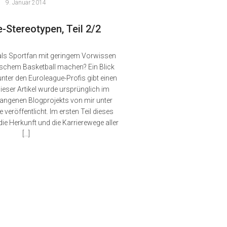
9. Januar 2014
-Stereotypen, Teil 2/2
als Sportfan mit geringem Vorwissen
ischem Basketball machen? Ein Blick
unter den Euroleague-Profis gibt einen
Dieser Artikel wurde ursprünglich im
angenen Blogprojekts von mir unter
veröffentlicht. Im ersten Teil dieses
die Herkunft und die Karrierewege aller
[…]