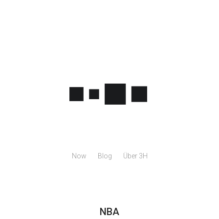
Now
Blog
Über 3H
NBA