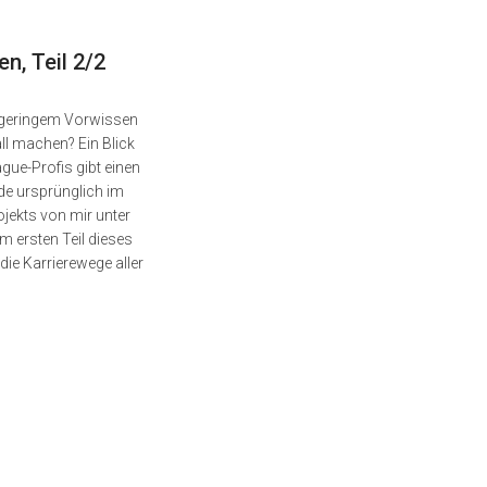
n, Teil 2/2
 geringem Vorwissen
ll machen? Ein Blick
gue-Profis gibt einen
rde ursprünglich im
ekts von mir unter
Im ersten Teil dieses
die Karrierewege aller